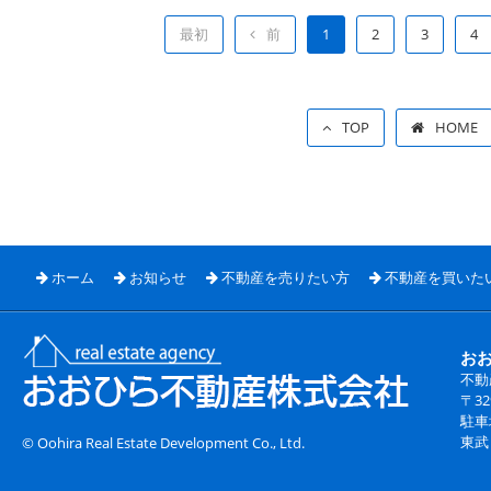
最初
前
1
2
3
4
TOP
HOME
ホーム
お知らせ
不動産を売りたい方
不動産を買いた
お
不動
〒3
駐車
東武
© Oohira Real Estate Development Co., Ltd.