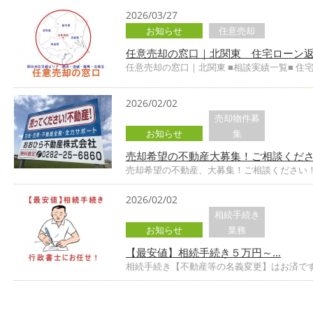
2026/03/27
お知らせ
任意売却
任意売却の窓口｜北関東 住宅ローン
任意売却の窓口｜北関東 ■相談実績一覧■ 住
2026/02/02
売却物件募
お知らせ
集
売却希望の不動産大募集！ご相談くださ
売却希望の不動産、大募集！ご相談ください！
2026/02/02
相続手続き
お知らせ
業務
【最安値】相続手続き５万円～…
相続手続き【不動産等の名義変更】はお済です