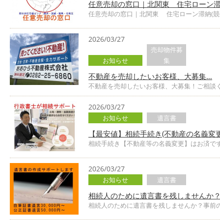
任意売却の窓口｜北関東 住宅ローン滞
任意売却の窓口｜北関東 住宅ローン滞納(競
2026/03/27
売却物件募
お知らせ
集
不動産を売却したいお客様、大募集…
不動産を売却したいお客様、大募集！ご相談く
2026/03/27
お知らせ
遺言書
【最安値】相続手続き(不動産の名義変更
相続手続き【不動産等の名義変更】はお済です
2026/03/27
お知らせ
遺言書
相続人のために遺言書を残しませんか？
相続人のために遺言書を残しませんか？事前の対