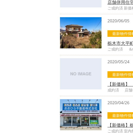
店舗併用住
ご成約済 新
2020/06/05
最新物件情
栃木市大平
ご成約済 &n
2020/05/24
最新物件情
【新価格】
成約済 店舗併
2020/04/26
最新物件情
【新価格】
ご成約済 室内