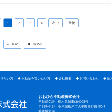
1
2
3
4
次
最後
TOP
HOME
売りたい方
不動産を買いたい方
会社概要
お問い合わせ
個
おおひら不動産株式会社
不動産免許 栃木県知事(3)4905号
〒329-4421 栃木県栃木市大平町西野田185-1
駐車場完備