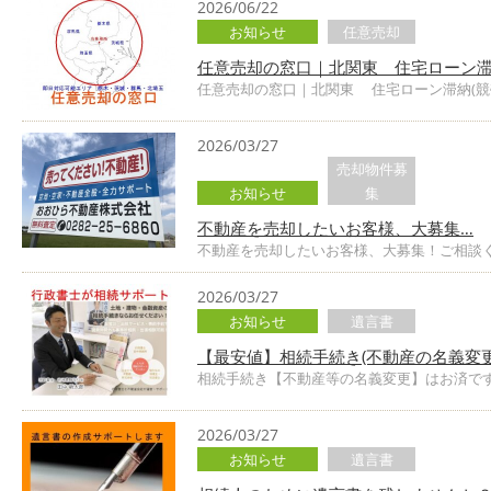
2026/06/22
お知らせ
任意売却
任意売却の窓口｜北関東 住宅ローン滞
任意売却の窓口｜北関東 住宅ローン滞納(競
2026/03/27
売却物件募
お知らせ
集
不動産を売却したいお客様、大募集…
不動産を売却したいお客様、大募集！ご相談く
2026/03/27
お知らせ
遺言書
【最安値】相続手続き(不動産の名義変更
相続手続き【不動産等の名義変更】はお済です
2026/03/27
お知らせ
遺言書