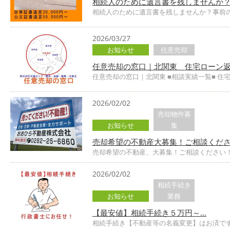
相続人のために遺言書を残しませんか？
相続人のために遺言書を残しませんか？事前の対
2026/03/27
お知らせ
任意売却
任意売却の窓口｜北関東 住宅ローン
任意売却の窓口｜北関東 ■相談実績一覧■ 住
2026/02/02
売却物件募
お知らせ
集
売却希望の不動産大募集！ご相談くださ
売却希望の不動産、大募集！ご相談ください！
2026/02/02
相続手続き
お知らせ
業務
【最安値】相続手続き５万円～…
相続手続き【不動産等の名義変更】はお済です