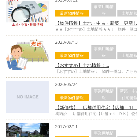
事業用地情
最新物件情報
報
土地情
【物件情報】土地・中古・新築 更新し
★★【おすすめ】土地情報★★ ↓ 物件一覧
2023/09/13
事業用地情
最新物件情報
報
土地情
【おすすめ】土地情報！…
【おすすめ】土地情報 ↓ 物件一覧は、こちら
2020/05/24
事業用地情
新築・中
最新物件情報
報
住宅情
【新価格】 店舗併用住宅【店舗＋4Ｌ
成約済 店舗併用住宅【店舗＋4ＬＤＫ】 物件
2017/02/11
事業用地情