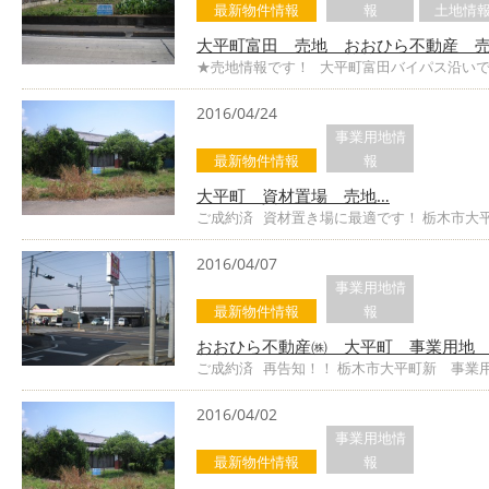
最新物件情報
報
土地情
大平町富田 売地 おおひら不動産 売
★売地情報です！ 大平町富田バイパス沿いで
2016/04/24
事業用地情
最新物件情報
報
大平町 資材置場 売地…
ご成約済 資材置き場に最適です！ 栃木市大
2016/04/07
事業用地情
最新物件情報
報
おおひら不動産㈱ 大平町 事業用地 
ご成約済 再告知！！ 栃木市大平町新 事業
2016/04/02
事業用地情
最新物件情報
報