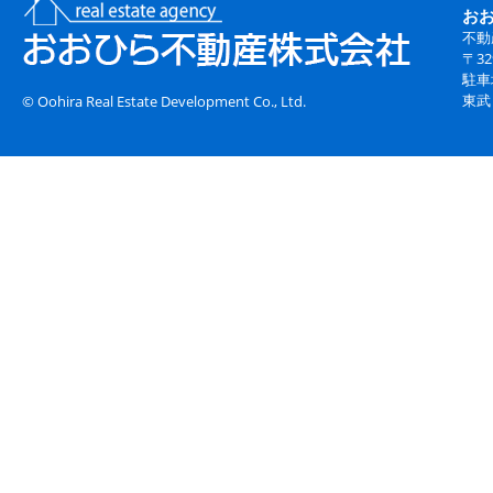
お
不動
〒3
駐車
東武
© Oohira Real Estate Development Co., Ltd.