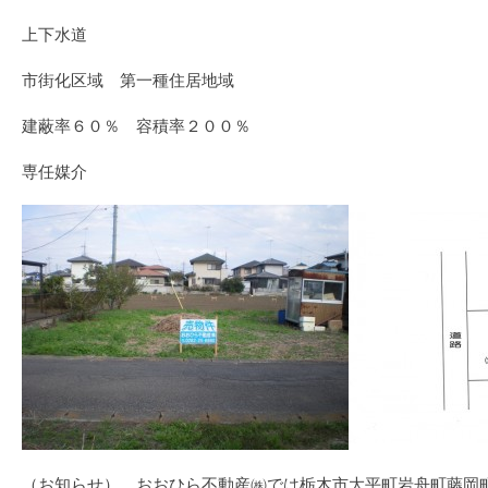
上下水道
市街化区域 第一種住居地域
建蔽率６０％ 容積率２００％
専任媒介
（お知らせ） おおひら不動産㈱では栃木市大平町岩舟町藤岡