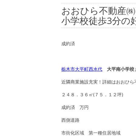
おおひら不動産㈱
小学校徒歩3分の
成約済
栃木市大平町西水代
大平南小学校
近隣商業施設充実！詳細はおおひら
２４８．３６㎡(７５．１２坪)
成約済 万円
西側道路
市街化区域 第一種住居地域