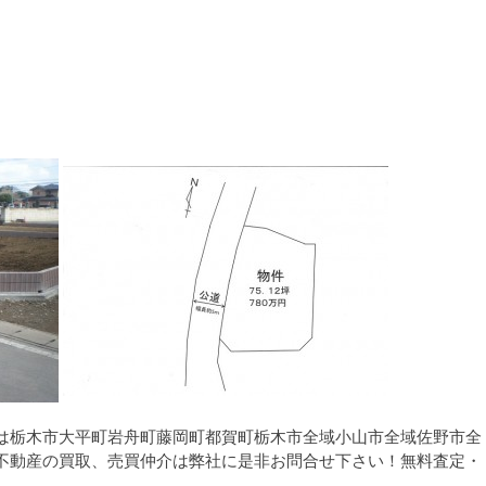
は栃木市大平町岩舟町藤岡町都賀町栃木市全域小山市全域佐野市全
不動産の買取、売買仲介は弊社に是非お問合せ下さい！無料査定・