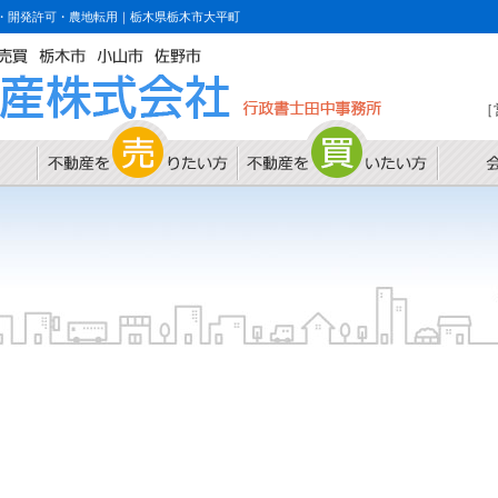
・開発許可・農地転用｜栃木県栃木市大平町
［