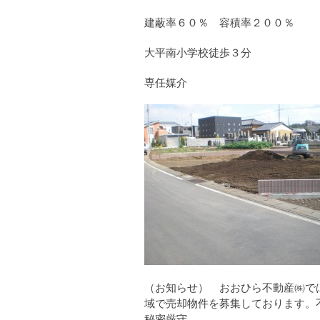
建蔽率６０％ 容積率２００％
大平南小学校徒歩３分
専任媒介
（お知らせ） おおひら不動産㈱で
域で売却物件を募集しております。
秘密厳守