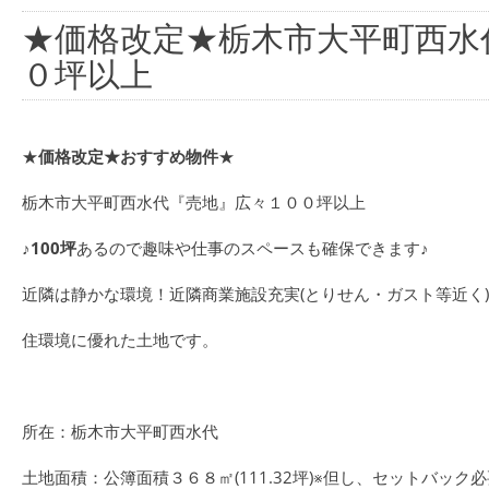
★価格改定★栃木市大平町西水
０坪以上
★
価格改定★おすすめ物件
★
栃木市大平町西水代『売地』広々１００坪以上
♪
100坪
あるので趣味や仕事のスペースも確保できます♪
近隣は静かな環境！近隣商業施設充実(とりせん・ガスト等近く)
住環境に優れた土地です。
所在：栃木市大平町西水代
土地面積：公簿面積３６８㎡(111.32坪)※但し、セットバック必