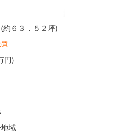
(約６３．５２坪)
売買
円)
域
居地域