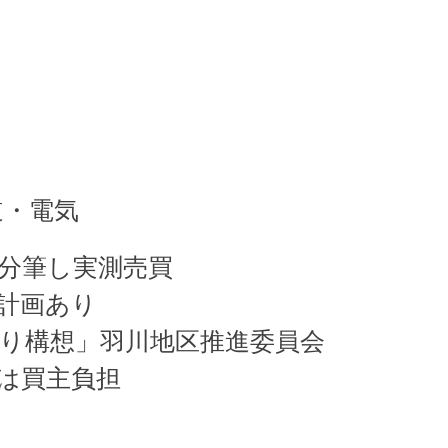
道・電気
を分筆し実測売買
計画あり
くり構想」羽川地区推進委員会
は買主負担