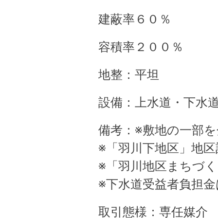
建蔽率６０％
容積率２００％
地整：平坦
設備：上水道・下水
備考：※敷地の一部
※「羽川下地区」地区
※「羽川地区まちづ
※下水道受益者負担金
取引態様：専任媒介