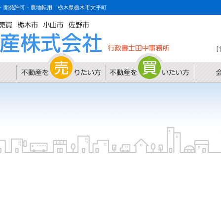
・開発許可・農地転用｜栃木県栃木市大平町
［