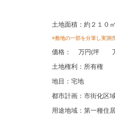
土地面積：約２１０㎡
※敷地の一部を分筆し実測
価格： 万円(坪 万
土地権利：所有権
地目：宅地
都市計画：市街化区
用途地域：第一種住