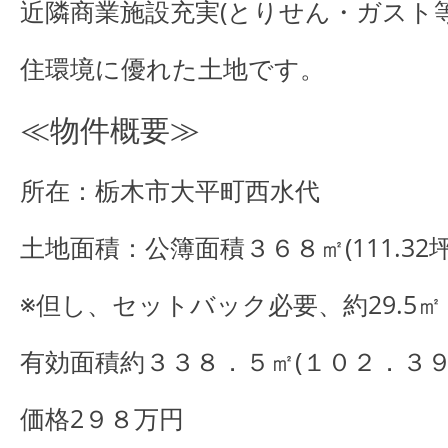
近隣商業施設充実(とりせん・ガスト等
住環境に優れた土地です。
≪物件概要≫
所在：栃木市大平町西水代
土地面積：公簿面積３６８㎡(111.32坪
※但し、セットバック必要、約29.5㎡
有効面積約３３８．５㎡(１０２．３９
価格2９８万円