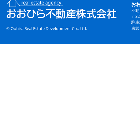
お
不動
〒3
駐車
東武
© Oohira Real Estate Development Co., Ltd.