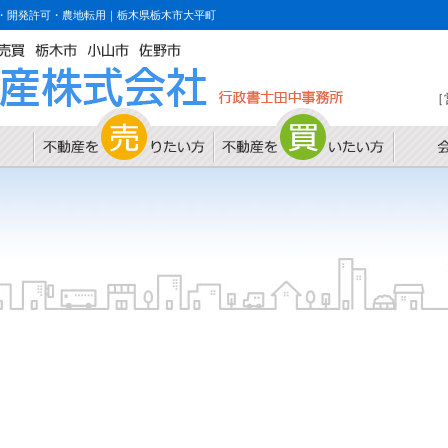
・開発許可・農地転用｜栃木県栃木市大平町
［