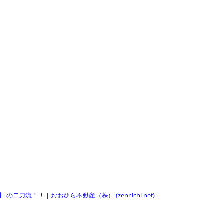
二刀流！！ | おおひら不動産（株） (zennichi.net)