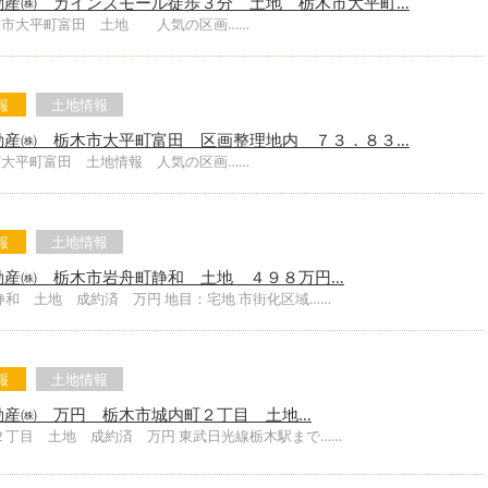
動産㈱ カインズモール徒歩３分 土地 栃木市大平町…
木市大平町富田 土地 人気の区画……
報
土地情報
動産㈱ 栃木市大平町富田 区画整理地内 ７３．８３…
市大平町富田 土地情報 人気の区画……
報
土地情報
動産㈱ 栃木市岩舟町静和 土地 ４９８万円…
和 土地 成約済 万円 地目：宅地 市街化区域……
報
土地情報
動産㈱ 万円 栃木市城内町２丁目 土地…
２丁目 土地 成約済 万円 東武日光線栃木駅まで……