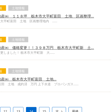
報
土地情報
動産㈱ １１８坪 栃木市大平町富田 土地 区画整理…
市大平町富田 土地 区画整理地内 ……
報
土地情報
動産㈱ 価格変更！！３９８万円 栃木市大平町新 土…
更しました！ 栃木市大平町新 大……
報
土地情報
動産㈱ 栃木市大平町富田 土地…
富田 土地 成約済 万円 上下水道 プロパンガス……
12
13
14
15
次
最後