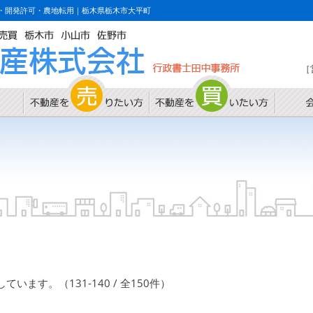
・開発許可・農地転用｜栃木県栃木市大平町
［
ます。（131-140 / 全150件）