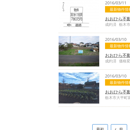
2016/03/11
最新物件情
おおひら不
成約済 栃木
2016/03/10
最新物件情
おおひら不
成約済 価格変
2016/03/10
最新物件情
おおひら不
栃木市大平町
最初
前