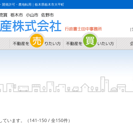
・開発許可・農地転用｜栃木県栃木市大平町
［
ます。（141-150 / 全150件）