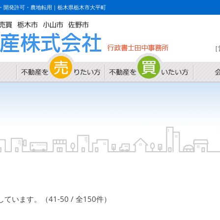
・開発許可・農地転用｜栃木県栃木市大平町
［
ます。（41-50 / 全150件）