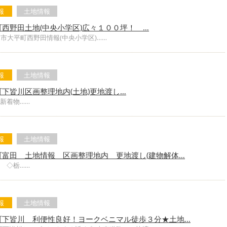
報
土地情報
西野田土地(中央小学区)広々１００坪！ …
市大平町西野田情報(中央小学区)……
報
土地情報
下皆川区画整理地内(土地)更地渡し…
新着物……
報
土地情報
町富田 土地情報 区画整理地内 更地渡し(建物解体…
 ◇栃……
報
土地情報
町下皆川 利便性良好！ヨークベニマル徒歩３分★土地…