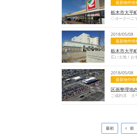
最新物件情
栃木市大平町
◇ヨークベニ
2018/05/08
最新物件情
栃木市大平町
広い土地！お
2018/05/08
最新物件情
区画整理地
ご成約済 大平
最初
前