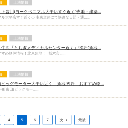
報
土地情報
下皆川(ヨークベニマル大平店すぐ近く)売地・建築…
マル大平店すぐ近く◇ 南東道路にて快適な日照・通……
報
土地情報
牛久『とちぎメディカルセンター近く』90坪(角地…
すすめ物件情報！北東角地！ 栃木市……
報
土地情報
内ビッグモーター大平店近く 角地99坪 おすすめ物…
町富田(ビッグモー……
4
5
6
7
次
最後